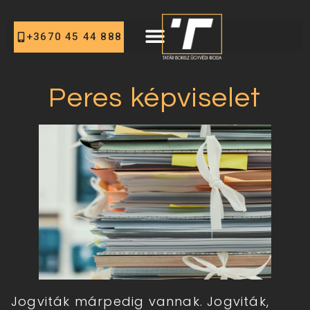
+3670 45 44 888
Peres képviselet
Jogviták márpedig vannak. Jogviták,